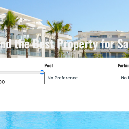
ind the Best Property for Sa
Pool
Parki
00