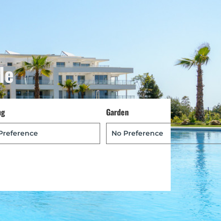
le
ng
Garden
Português
Svenska
Dansk
Magyar
Türkçe