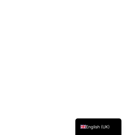
Svenska
Dansk
Magyar
Türkçe
Polski
Русский
Українська
Italiano
Deutsch
Français
Norsk bokmål
Español
English (UK)