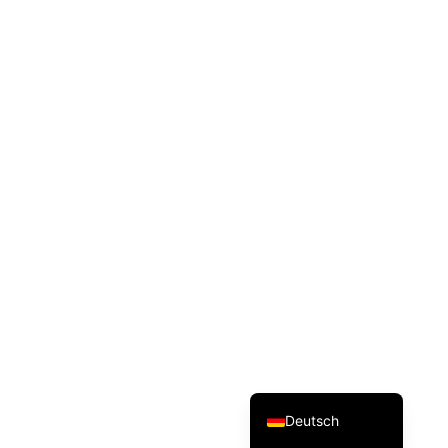
Svenska
Dansk
Magyar
Türkçe
Polski
Русский
Українська
Italiano
Français
Norsk bokmål
Español
English (UK)
Deutsch