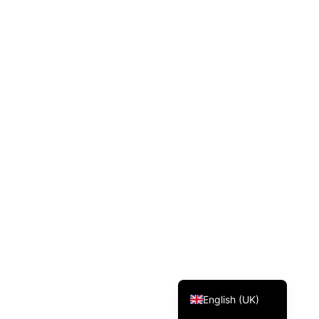
Svenska
Dansk
Magyar
Türkçe
Polski
Русский
Українська
Italiano
Deutsch
Français
Norsk bokmål
Español
English (UK)