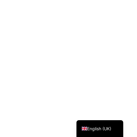
Svenska
Dansk
Magyar
Türkçe
Polski
Русский
Українська
Italiano
Deutsch
Français
Norsk bokmål
Español
English (UK)