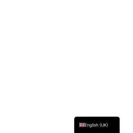
Svenska
Dansk
Magyar
Türkçe
Polski
Русский
Українська
Italiano
Deutsch
Français
Norsk bokmål
Español
English (UK)