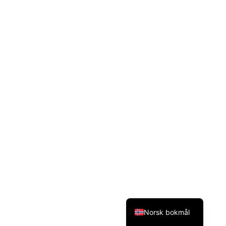
Svenska
Dansk
Magyar
Türkçe
Polski
Русский
Українська
Italiano
Deutsch
Français
Español
English (UK)
Norsk bokmål