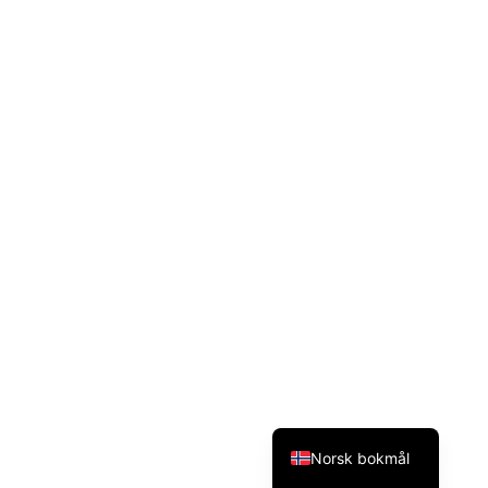
Svenska
Dansk
Magyar
Türkçe
Polski
Русский
Українська
Italiano
Deutsch
Français
Español
English (UK)
Norsk bokmål