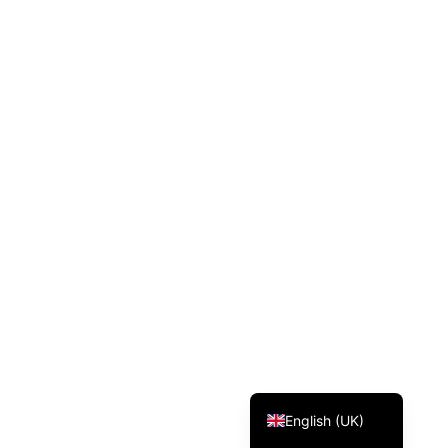
Svenska
Dansk
Magyar
Türkçe
Polski
Русский
Українська
Italiano
Deutsch
Français
Norsk bokmål
Español
English (UK)