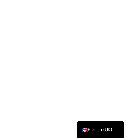
Svenska
Dansk
Magyar
Türkçe
Polski
Русский
Українська
Italiano
Deutsch
Français
Norsk bokmål
Español
English (UK)