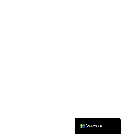
Dansk
Magyar
Türkçe
Polski
Русский
Українська
Italiano
Deutsch
Français
Norsk bokmål
Español
English (UK)
Svenska