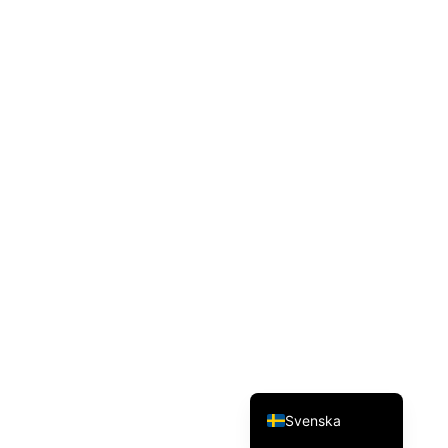
Dansk
Magyar
Türkçe
Polski
Русский
Українська
Italiano
Deutsch
Français
Norsk bokmål
Español
English (UK)
Svenska