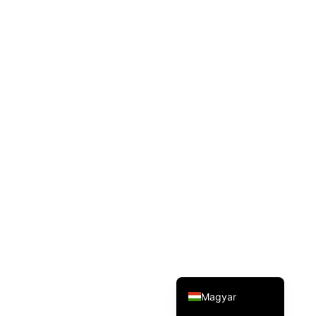
Svenska
Dansk
Türkçe
Polski
Русский
Українська
Italiano
Deutsch
Français
Norsk bokmål
Español
English (UK)
Magyar