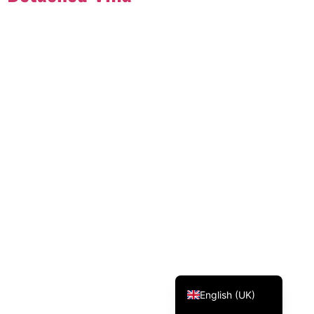
Svenska
Dansk
Magyar
Türkçe
Polski
Русский
Українська
Italiano
Deutsch
Français
Norsk bokmål
Español
English (UK)