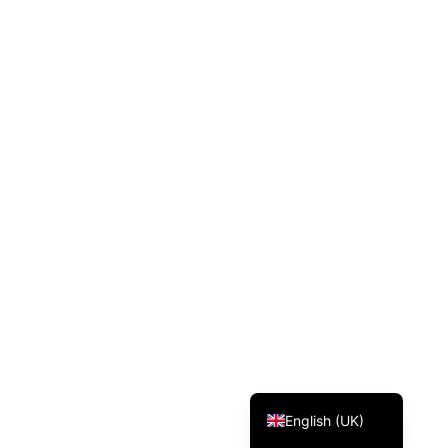
Svenska
Dansk
Magyar
Türkçe
Polski
Русский
Українська
Italiano
Deutsch
Français
Norsk bokmål
Español
English (UK)