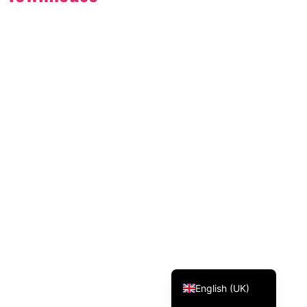
Svenska
Dansk
Magyar
Türkçe
Polski
Русский
Українська
Italiano
Deutsch
Français
Norsk bokmål
Español
English (UK)