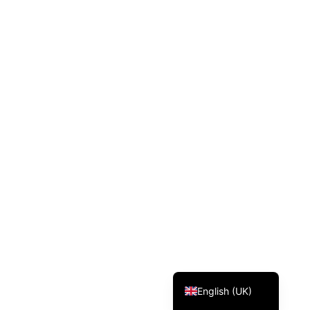
Svenska
Dansk
Magyar
Türkçe
Polski
Русский
Українська
Italiano
Deutsch
Français
Norsk bokmål
Español
English (UK)