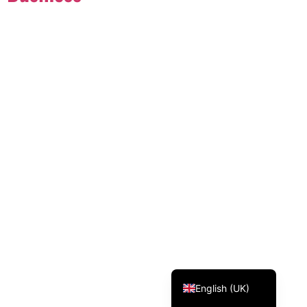
Svenska
Dansk
Magyar
Türkçe
Polski
Русский
Українська
Italiano
Deutsch
Français
Norsk bokmål
Español
English (UK)