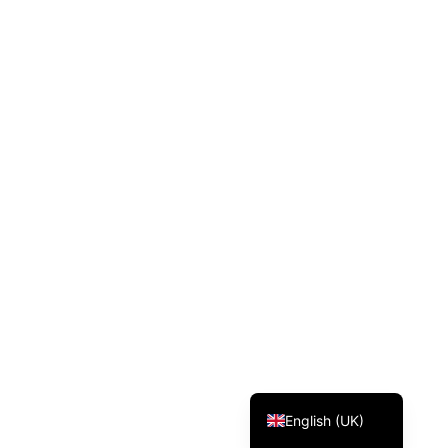
Svenska
Dansk
Magyar
Türkçe
Polski
Русский
Українська
Italiano
Deutsch
Français
Norsk bokmål
Español
English (UK)