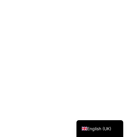
Svenska
Dansk
Magyar
Türkçe
Polski
Русский
Українська
Italiano
Deutsch
Français
Norsk bokmål
Español
English (UK)