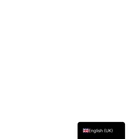
Svenska
Dansk
Magyar
Türkçe
Polski
Русский
Українська
Italiano
Deutsch
Français
Norsk bokmål
Español
English (UK)