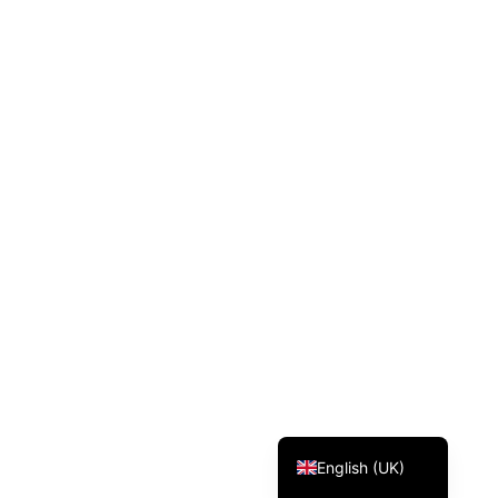
Svenska
Dansk
Magyar
Türkçe
Polski
Русский
Українська
Italiano
Deutsch
Français
Norsk bokmål
Español
English (UK)