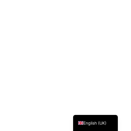
Svenska
Dansk
Magyar
Türkçe
Polski
Русский
Українська
Italiano
Deutsch
Français
Norsk bokmål
Español
English (UK)