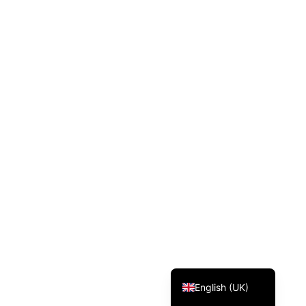
Svenska
Dansk
Magyar
Türkçe
Polski
Русский
Українська
Italiano
Deutsch
Français
Norsk bokmål
Español
English (UK)