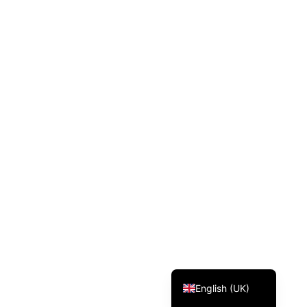
Svenska
Dansk
Magyar
Türkçe
Polski
Русский
Українська
Italiano
Deutsch
Français
Norsk bokmål
Español
English (UK)