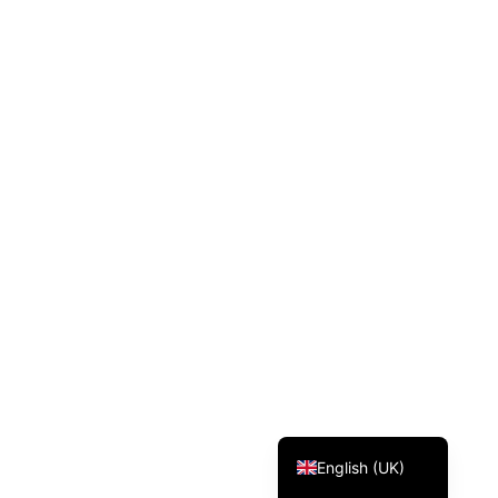
Svenska
Dansk
Magyar
Türkçe
Polski
Русский
Українська
Italiano
Deutsch
Français
Norsk bokmål
Español
English (UK)