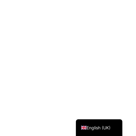
Svenska
Dansk
Magyar
Türkçe
Polski
Русский
Українська
Italiano
Deutsch
Français
Norsk bokmål
Español
English (UK)