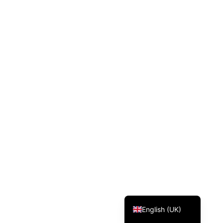
Svenska
Dansk
Magyar
Türkçe
Polski
Русский
Українська
Italiano
Deutsch
Français
Norsk bokmål
Español
English (UK)