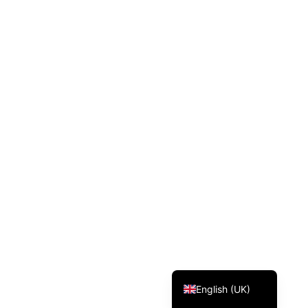
Svenska
Dansk
Magyar
Türkçe
Polski
Русский
Українська
Italiano
Deutsch
Français
Norsk bokmål
Español
English (UK)