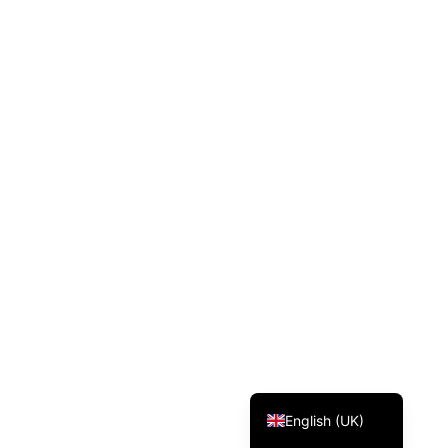
Svenska
Dansk
Magyar
Türkçe
Polski
Русский
Українська
Italiano
Deutsch
Français
Norsk bokmål
Español
English (UK)