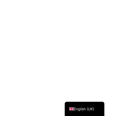
Svenska
Dansk
Magyar
Türkçe
Polski
Русский
Українська
Italiano
Deutsch
Français
Norsk bokmål
Español
English (UK)