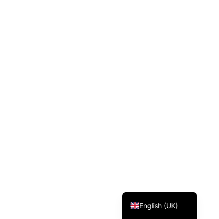
Svenska
Dansk
Magyar
Türkçe
Polski
Русский
Українська
Italiano
Deutsch
Français
Norsk bokmål
Español
English (UK)