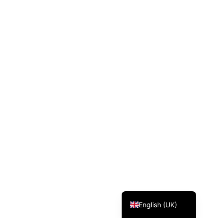
Svenska
Dansk
Magyar
Türkçe
Polski
Русский
Українська
Italiano
Deutsch
Français
Norsk bokmål
Español
English (UK)