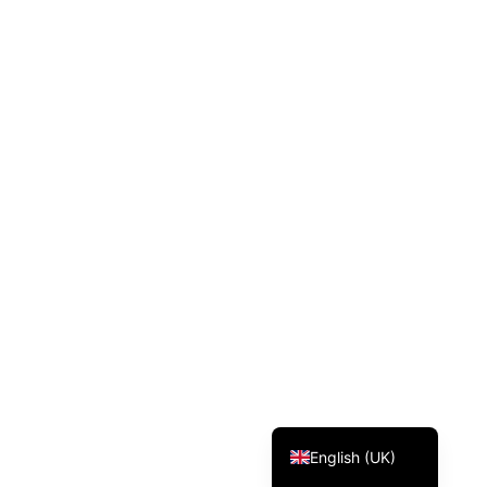
Svenska
Dansk
Magyar
Türkçe
Polski
Русский
Українська
Italiano
Deutsch
Français
Norsk bokmål
Español
English (UK)