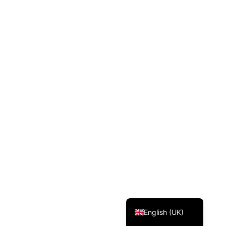
Svenska
Dansk
Magyar
Türkçe
Polski
Русский
Українська
Italiano
Deutsch
Français
Norsk bokmål
Español
English (UK)