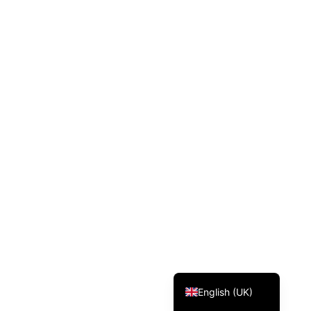
Svenska
Dansk
Magyar
Türkçe
Polski
Русский
Українська
Italiano
Deutsch
Français
Norsk bokmål
Español
English (UK)