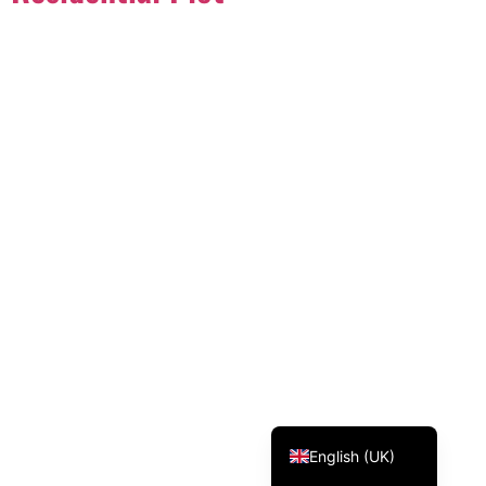
Svenska
Dansk
Magyar
Türkçe
Polski
Русский
Українська
Italiano
Deutsch
Français
Norsk bokmål
Español
English (UK)