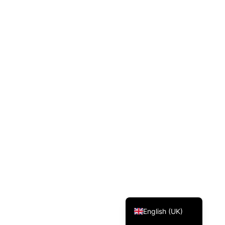
Svenska
Dansk
Magyar
Türkçe
Polski
Русский
Українська
Italiano
Deutsch
Français
Norsk bokmål
Español
English (UK)