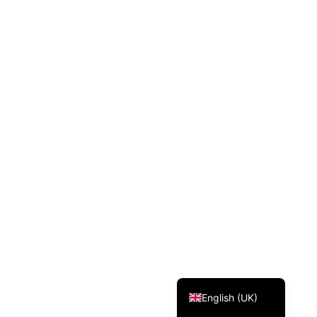
Svenska
Dansk
Magyar
Türkçe
Polski
Русский
Українська
Italiano
Deutsch
Français
Norsk bokmål
Español
English (UK)