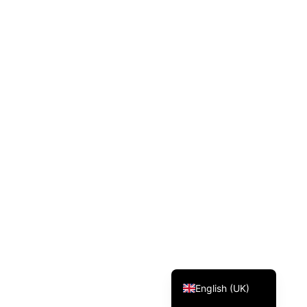
Svenska
Dansk
Magyar
Türkçe
Polski
Русский
Українська
Italiano
Deutsch
Français
Norsk bokmål
Español
English (UK)