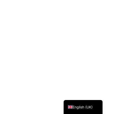
Svenska
Dansk
Magyar
Türkçe
Polski
Русский
Українська
Italiano
Deutsch
Français
Norsk bokmål
Español
English (UK)