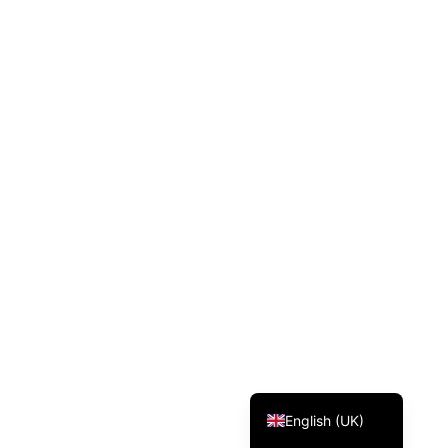
Svenska
Dansk
Magyar
Türkçe
Polski
Русский
Українська
Italiano
Deutsch
Français
Norsk bokmål
Español
English (UK)