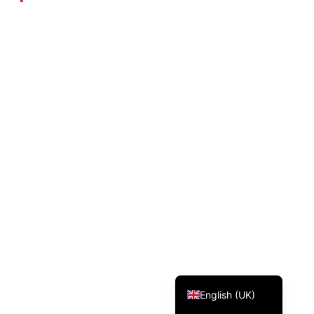
Svenska
Dansk
Magyar
Türkçe
Polski
Русский
Українська
Italiano
Deutsch
Français
Norsk bokmål
Español
English (UK)