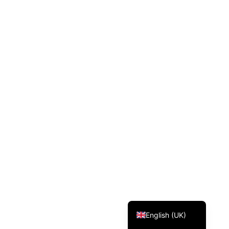
Svenska
Dansk
Magyar
Türkçe
Polski
Русский
Українська
Italiano
Deutsch
Français
Norsk bokmål
Español
English (UK)