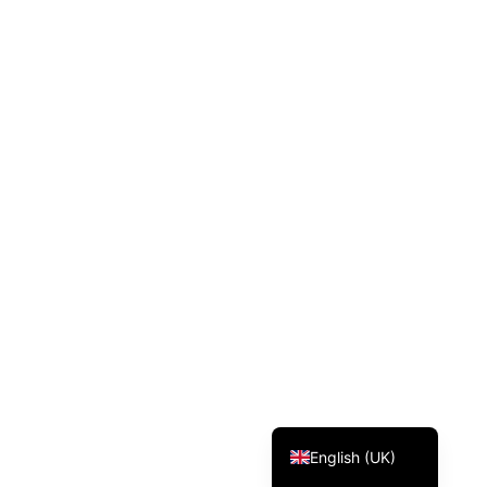
Svenska
Dansk
Magyar
Türkçe
Polski
Русский
Українська
Italiano
Deutsch
Français
Norsk bokmål
Español
English (UK)