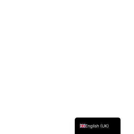
Svenska
Dansk
Magyar
Türkçe
Polski
Русский
Українська
Italiano
Deutsch
Français
Norsk bokmål
Español
English (UK)