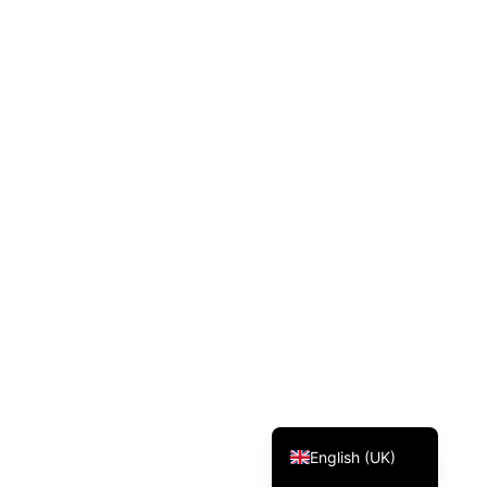
Svenska
Dansk
Magyar
Türkçe
Polski
Русский
Українська
Italiano
Deutsch
Français
Norsk bokmål
Español
English (UK)